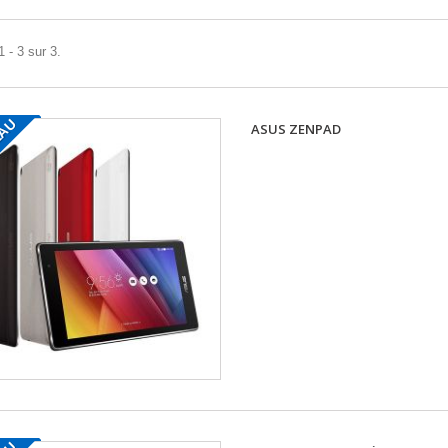
 - 3 sur 3.
EAU
ASUS ZENPAD
PROCESSEUR INTEL SOFIA QUAD-CORE 
DISQUE 16G MÉMOIRE 1G +ETUIS ASUS